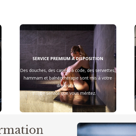
SERVICE PREMIUM À DISPOSITION
Des douches, des casiers à code, des serviettes,
hammam et balnéothérapie sont mis à votre
disposition.
g
Le service que vous méritez.
ormation