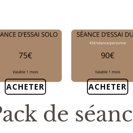
ACHETER
ACHETER
ack de séan