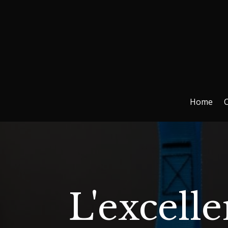
Home
C
L'excell