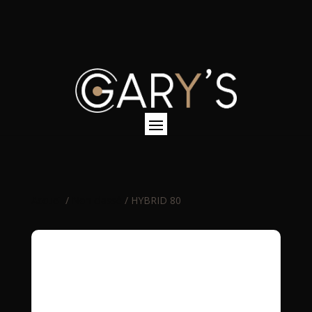
Accueil
/
Non classé
/ HYBRID 80